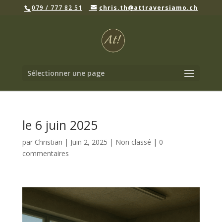
079 / 777 82 51
chris.th@attraversiamo.ch
Sélectionner une page
le 6 juin 2025
par
Christian
|
Juin 2, 2025
|
Non classé
|
0
commentaires