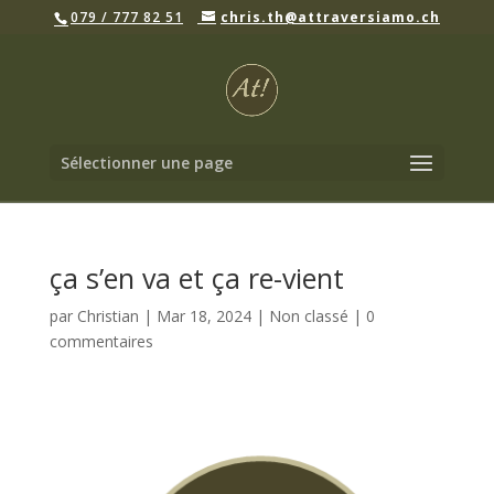
079 / 777 82 51
chris.th@attraversiamo.ch
Sélectionner une page
ça s’en va et ça re-vient
par
Christian
|
Mar 18, 2024
|
Non classé
|
0
commentaires